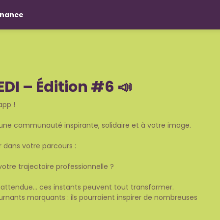
nance
I – Édition #6 📣
app !
une communauté inspirante, solidaire et à votre image.
 dans votre parcours :
otre trajectoire professionnelle ?
nattendue… ces instants peuvent tout transformer.
ournants marquants : ils pourraient inspirer de nombreuses